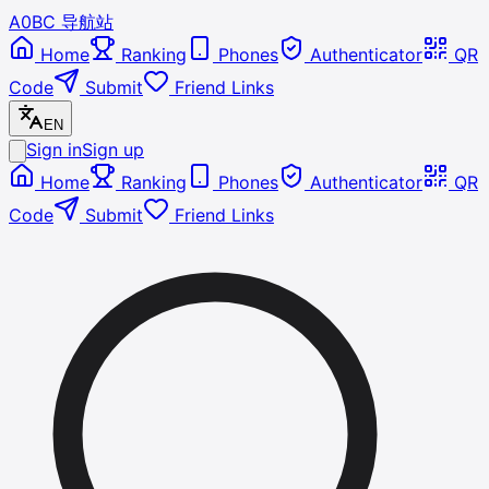
A0BC 导航站
Home
Ranking
Phones
Authenticator
QR
Code
Submit
Friend Links
EN
Sign in
Sign up
Home
Ranking
Phones
Authenticator
QR
Code
Submit
Friend Links