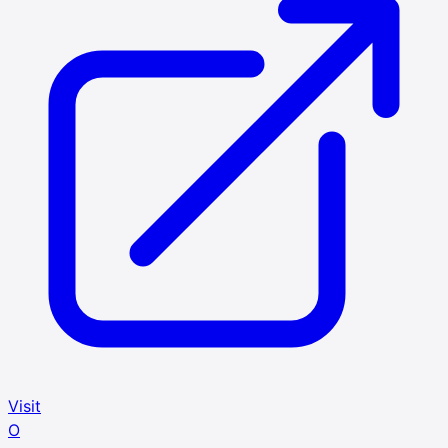
Visit
O