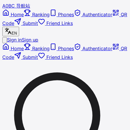
A0BC 导航站
Home
Ranking
Phones
Authenticator
QR
Code
Submit
Friend Links
EN
Sign in
Sign up
Home
Ranking
Phones
Authenticator
QR
Code
Submit
Friend Links