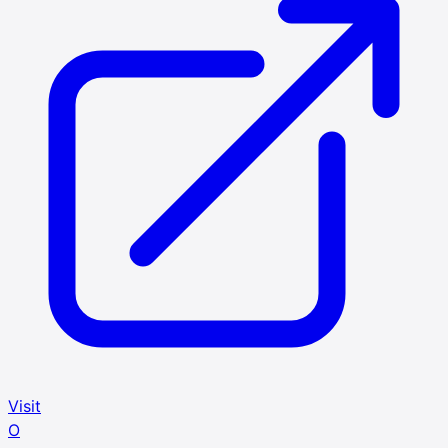
Visit
O